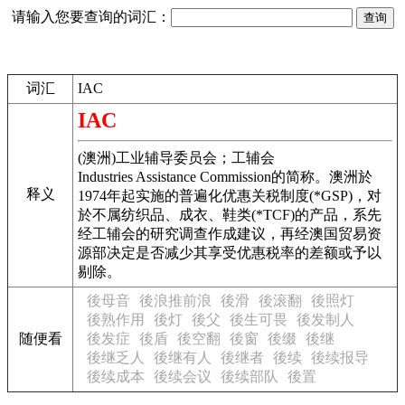
请输入您要查询的词汇：
词汇
IAC
IAC
(澳洲)工业辅导委员会；工辅会
Industries Assistance Commission的简称。澳洲於
释义
1974年起实施的普遍化优惠关税制度(*GSP)，对
於不属纺织品、成衣、鞋类(*TCF)的产品，系先
经工辅会的研究调查作成建议，再经澳国贸易资
源部决定是否减少其享受优惠税率的差额或予以
剔除。
後母音
後浪推前浪
後滑
後滚翻
後照灯
後熟作用
後灯
後父
後生可畏
後发制人
随便看
後发症
後盾
後空翻
後窗
後缀
後继
後继乏人
後继有人
後继者
後续
後续报导
後续成本
後续会议
後续部队
後置