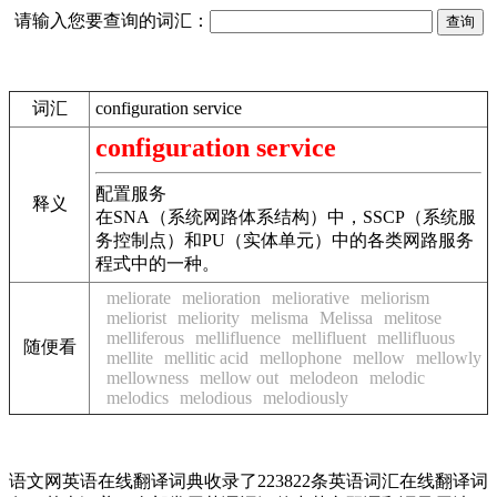
请输入您要查询的词汇：
词汇
configuration service
configuration service
配置服务
释义
在SNA（系统网路体系结构）中，SSCP（系统服
务控制点）和PU（实体单元）中的各类网路服务
程式中的一种。
meliorate
melioration
meliorative
meliorism
meliorist
meliority
melisma
Melissa
melitose
melliferous
mellifluence
mellifluent
mellifluous
随便看
mellite
mellitic acid
mellophone
mellow
mellowly
mellowness
mellow out
melodeon
melodic
melodics
melodious
melodiously
语文网英语在线翻译词典收录了223822条英语词汇在线翻译词