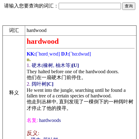
请输入您要查询的词汇：
词汇
hardwood
hardwood
KK:
[`hɑrdˏwʊd]
DJ:
[`hɑ:dwud]
n.
1.
硬木(橡树, 柚木等)
[U]
They halted before one of the hardwood doors.
他们在一扇硬木门前停住。
2.
阔叶树
[C]
He went into the jungle, searching until he found a
释义
fallen tree of a certain species of hardwood.
他走到丛林中, 直到发现了一棵倒下的一种阔叶树
才停止了他的搜寻。
名复:
hardwoods
反义: