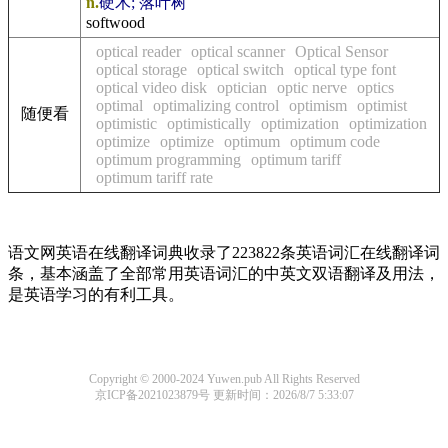
n.
硬木; 落叶树
softwood
optical reader
optical scanner
Optical Sensor
optical storage
optical switch
optical type font
optical video disk
optician
optic nerve
optics
optimal
optimalizing control
optimism
optimist
随便看
optimistic
optimistically
optimization
optimization
optimize
optimize
optimum
optimum code
optimum programming
optimum tariff
optimum tariff rate
语文网英语在线翻译词典收录了223822条英语词汇在线翻译词
条，基本涵盖了全部常用英语词汇的中英文双语翻译及用法，
是英语学习的有利工具。
Copyright © 2000-2024 Yuwen.pub All Rights Reserved
京ICP备2021023879号
更新时间：2026/8/7 5:33:07