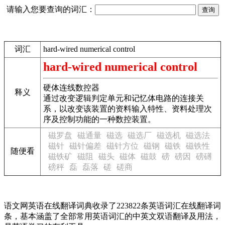
请输入您要查询的词汇：
词汇
hard-wired numerical control
hard-wired numerical control
硬体连线数控器
释义
通过改变逻辑判定单元和记忆体电路的连接关
系，以改变该装置的资料输入特性、资料处理次
序及控制功能的一种数控装置。
磁罗盘
磁通量
磁选
磁选厂
磁选机
磁选法
磁针
磁针偏差
磁针方位
磁钢
磁铁
磁铁性
随便看
磁铁矿
磁阻
磁头
磁体
磁鼓
磅
磅因
磅礡
磅秤
磊
磊落
磋
磋商
语文网英语在线翻译词典收录了223822条英语词汇在线翻译词
条，基本涵盖了全部常用英语词汇的中英文双语翻译及用法，