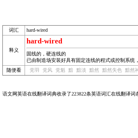
词汇
hard-wired
hard-wired
释义
固线的，硬连线的
已由制造场安装好具有固定连线的程式或控制系统
随便看
党羽
党风
党魁
黯
黯淡
黯然
黯然失色
黯然
语文网英语在线翻译词典收录了223822条英语词汇在线翻