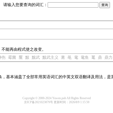
请输入您要查询的词汇：
，不能再由程式使之改变。
神伤
霉菌
黶
黩
黩武
黩武主义
黹
黾
鼋
鼋鱼
鼍
鼎
鼎力
译词条，基本涵盖了全部常用英语词汇的中英文双语翻译及用法，是
Copyright © 2000-2024 Yuwen.pub All Rights Reserved
京ICP备2021023879号
更新时间：2026/8/9 1:15:59