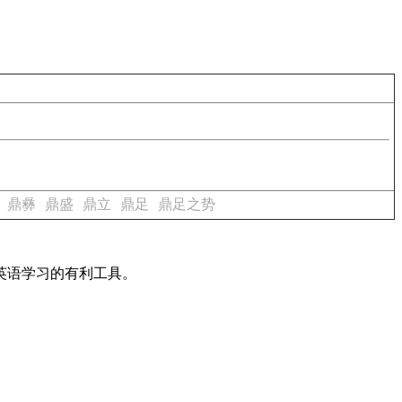
鼎彝
鼎盛
鼎立
鼎足
鼎足之势
英语学习的有利工具。