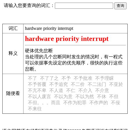
请输入您要查询的词汇：
词汇
hardware priority interrupt
hardware priority interrupt
硬体优先岔断
释义
当处理的几个岔断同时发生的情况时，有一程式
可以依据事先设定的优先顺序，很快的执行这些
岔断。
不了
不了了之
不予
不予批准
不予理睬
不予答覆
不予追究
不二价
不二法门
不亚於
不亢不卑
不人道
不仁
不介入
不介意
随便看
不以人废言
不以为意
不以为然
不休
不但
不但。。。而且
不作为犯罪
不作声的
不佞
不来往