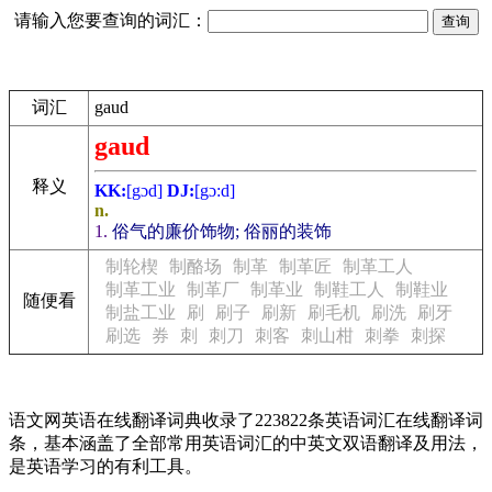
请输入您要查询的词汇：
词汇
gaud
gaud
释义
KK:
[gɔd]
DJ:
[gɔ:d]
n.
1.
俗气的廉价饰物; 俗丽的装饰
制轮楔
制酪场
制革
制革匠
制革工人
制革工业
制革厂
制革业
制鞋工人
制鞋业
随便看
制盐工业
刷
刷子
刷新
刷毛机
刷洗
刷牙
刷选
券
刺
刺刀
刺客
刺山柑
刺拳
刺探
语文网英语在线翻译词典收录了223822条英语词汇在线翻译词
条，基本涵盖了全部常用英语词汇的中英文双语翻译及用法，
是英语学习的有利工具。