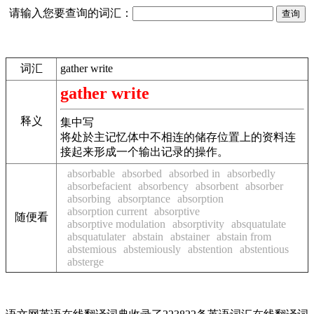
请输入您要查询的词汇：
词汇
gather write
gather write
释义
集中写
将处於主记忆体中不相连的储存位置上的资料连
接起来形成一个输出记录的操作。
absorbable
absorbed
absorbed in
absorbedly
absorbefacient
absorbency
absorbent
absorber
absorbing
absorptance
absorption
absorption current
absorptive
随便看
absorptive modulation
absorptivity
absquatulate
absquatulater
abstain
abstainer
abstain from
abstemious
abstemiously
abstention
abstentious
absterge