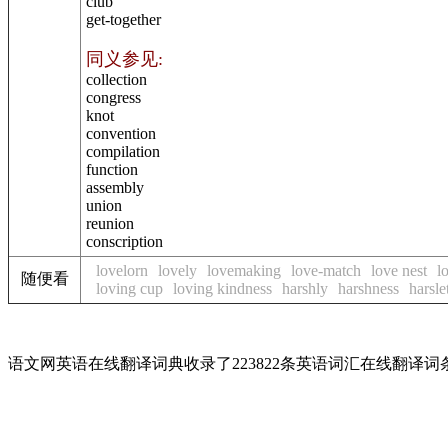
club
get-together
同义参见:
collection
congress
knot
convention
compilation
function
assembly
union
reunion
conscription
lovelorn
lovely
lovemaking
love-match
love nest
l
随便看
loving cup
loving kindness
harshly
harshness
harsle
语文网英语在线翻译词典收录了223822条英语词汇在线翻