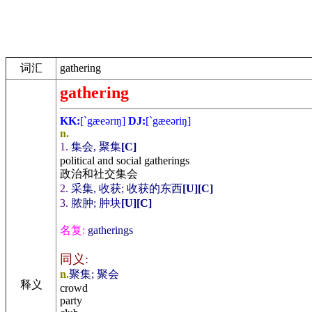
词汇
gathering
gathering
KK:
[`gæeәrɪŋ]
DJ:
[`gæeәriŋ]
n.
1.
集会, 聚集
[C]
political and social gatherings
政治和社交集会
2.
采集, 收获; 收获的东西
[U]
[C]
3.
脓肿; 肿块
[U]
[C]
名复:
gatherings
同义:
n.
聚集; 聚会
释义
crowd
party