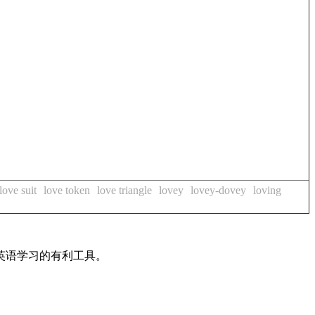
love suit
love token
love triangle
lovey
lovey-dovey
loving
英语学习的有利工具。