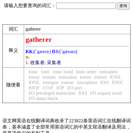
请输入您要查询的词汇：
词汇
gatherer
gatherer
释义
KK:
[`gæerɚ]
DJ:
[`gæeәrә]
n.
1.
收集者; 采集者
Ionic
ionic
ionic bond
Ionic order
ionisation
ionise
ionium
ionization
ionize
ionizer
IONL
IONL
ionogen
ionone
ionosphere
IOO
IOOC
随便看
IOOF
I.O.P.
IOP
I/O port
I/O privileged instruction
IOQ
I/O request word
I/O status block
语文网英语在线翻译词典收录了223822条英语词汇在线翻译词
条，基本涵盖了全部常用英语词汇的中英文双语翻译及用法，