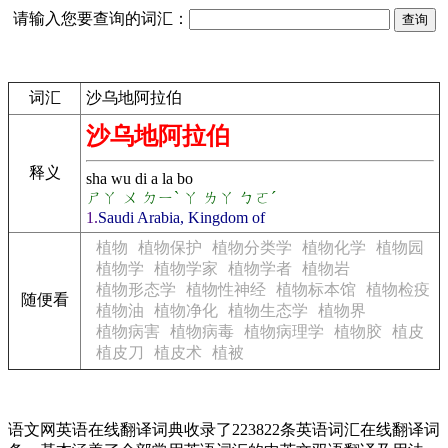
请输入您要查询的词汇：
词汇
沙乌地阿拉伯
沙乌地阿拉伯
释义
sha wu di a la bo
ㄕㄚ ㄨ ㄉㄧˋ ㄚ ㄌㄚ ㄅㄛˊ
1.
Saudi Arabia, Kingdom of
植物
植物保护
植物分类学
植物化学
植物园
植物学
植物学家
植物学者
植物岩
植物形态学
植物性神经
植物标本馆
植物检疫
随便看
植物油
植物净化
植物生态学
植物界
植物病害
植物病毒
植物病理学
植物胶
植皮
植皮刀
植皮术
植被
语文网英语在线翻译词典收录了223822条英语词汇在线翻译词