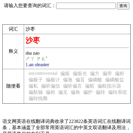
请输入您要查询的词汇：
词汇
沙枣
沙枣
释义
sha zao
ㄕㄚ ㄗㄠˇ
1.
an oleaster
uncontroversial
偏振
偏振光
偏方
偏旁
偏析
偏极子
偏极计
偏激
偏盲
偏磷酸
偏磷酸盐
随便看
偏私
偏听偏信
偏听偏言
偏航
偏航指示器
偏航轴
偏袒
偏见
偏角
偏护
偏转
偏转系统
偏转线圈
语文网英语在线翻译词典收录了223822条英语词汇在线翻译词
条，基本涵盖了全部常用英语词汇的中英文双语翻译及用法，