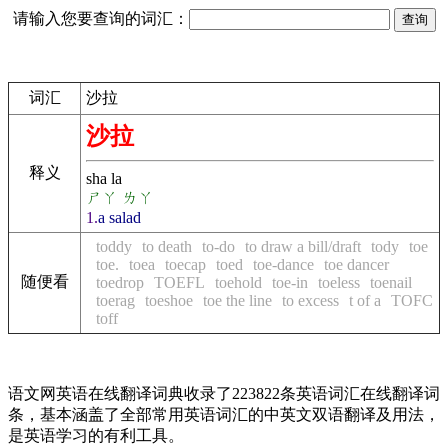
请输入您要查询的词汇：
词汇
沙拉
沙拉
释义
sha la
ㄕㄚ ㄌㄚ
1.
a salad
toddy
to death
to-do
to draw a bill/draft
tody
toe
toe.
toea
toecap
toed
toe-dance
toe dancer
随便看
toedrop
TOEFL
toehold
toe-in
toeless
toenail
toerag
toeshoe
toe the line
to excess
t of a
TOFC
toff
语文网英语在线翻译词典收录了223822条英语词汇在线翻译词
条，基本涵盖了全部常用英语词汇的中英文双语翻译及用法，
是英语学习的有利工具。