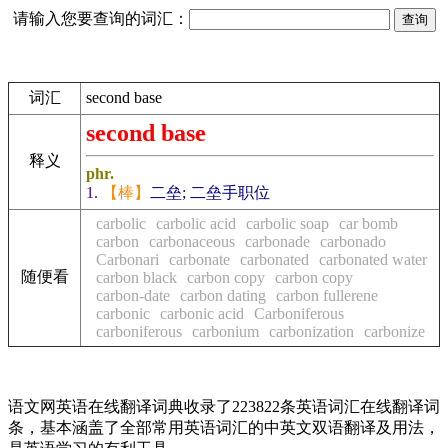
请输入您要查询的词汇：
词汇
second base
second base
释义
phr.
1.
【棒】
二垒; 二垒手职位
carbolic
carbolic acid
carbolic soap
car bomb
carbon
carbonaceous
carbonade
carbonado
Carbonari
carbonate
carbonated
carbonated water
随便看
carbon black
carbon copy
carbon copy
carbon-date
carbon dating
carbon fullerene
carbonic
carbonic acid
Carboniferous
carboniferous
carbonium
carbonization
carbonize
语文网英语在线翻译词典收录了223822条英语词汇在线翻译词
条，基本涵盖了全部常用英语词汇的中英文双语翻译及用法，