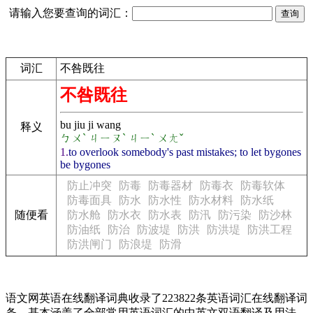
请输入您要查询的词汇：
词汇
不咎既往
不咎既往
bu jiu ji wang
释义
ㄅㄨˋ ㄐㄧㄡˋ ㄐㄧˋ ㄨㄤˇ
1.
to overlook somebody's past mistakes; to let bygones
be bygones
防止冲突
防毒
防毒器材
防毒衣
防毒软体
防毒面具
防水
防水性
防水材料
防水纸
随便看
防水舱
防水衣
防水表
防汛
防污染
防沙林
防油纸
防治
防波堤
防洪
防洪堤
防洪工程
防洪闸门
防浪堤
防滑
语文网英语在线翻译词典收录了223822条英语词汇在线翻译词
条，基本涵盖了全部常用英语词汇的中英文双语翻译及用法，