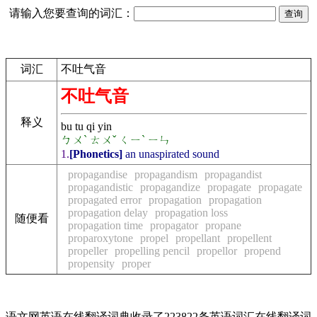
请输入您要查询的词汇：
词汇
不吐气音
不吐气音
释义
bu tu qi yin
ㄅㄨˋ ㄊㄨˇ ㄑㄧˋ ㄧㄣ
1.
[Phonetics]
an unaspirated sound
propagandise
propagandism
propagandist
propagandistic
propagandize
propagate
propagate
propagated error
propagation
propagation
propagation delay
propagation loss
随便看
propagation time
propagator
propane
proparoxytone
propel
propellant
propellent
propeller
propelling pencil
propellor
propend
propensity
proper
语文网英语在线翻译词典收录了223822条英语词汇在线翻译词