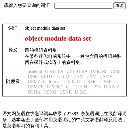
请输入您要查询的词汇：
词汇
object module data set
object module data set
释义
目的模组资料集
在某些迷你电脑系统中，一种包含目的模组并驻
留在磁碟或软碟上的资料集。
usher in
USHHFA
USI
USIA
USI&NS
USIS
USIS
USITC
U.S.M.
USM
USM
USMA
随便看
USMARC format
U.S.M.C.
USMC
USMC
USMCR
U.S.M.C. rate
U.S.N.
USN
U.S.N.A.
USNA
USNG
USNR
U.S.O.
语文网英语在线翻译词典收录了223822条英语词汇在线翻译词
条，基本涵盖了全部常用英语词汇的中英文双语翻译及用法，
是英语学习的有利工具。