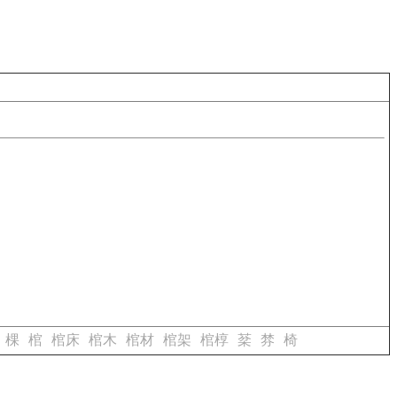
棵
棺
棺床
棺木
棺材
棺架
棺椁
棻
棼
椅