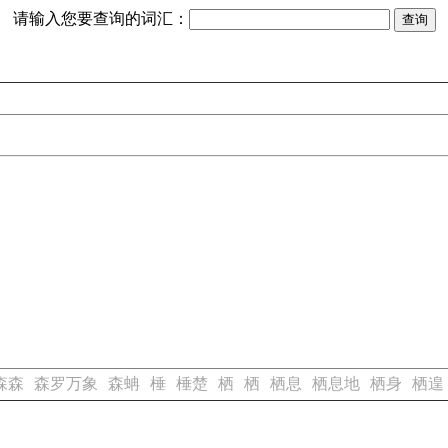
请输入您要查询的词汇：
森森
森罗万象
森蚺
棰
棰楚
栖
栖
栖息
栖息地
栖身
栖遑