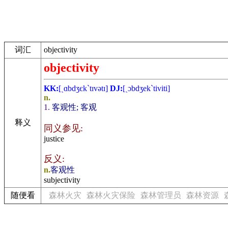
词汇
objectivity
objectivity
KK:
[ˏɑbdʒєk`tɪvәtɪ]
DJ:
[ˏɔbdʒek`tiviti]
n.
1.
客观性; 客观
释义
同义参见:
justice
反义:
n.
客观性
subjectivity
随便看
森林火灾
森林火灾保险
森林管理员
森林资源