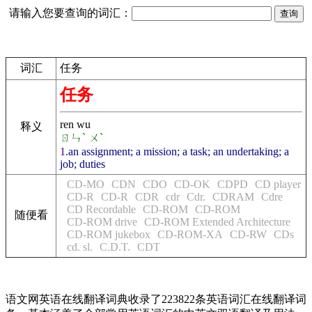
请输入您要查询的词汇：
词汇
任务
任务
ren wu
释义
ㄖㄣˋ ㄨˋ
1.
an assignment; a mission; a task; an undertaking; a
job; duties
CD-MO
CDN
CDO
CD-OK
CDPD
CD player
CD-R
CD-R
CDR
cdr
Cdr.
CDRAM
Cdre
CD Recordable
CD-ROM
CD-ROM
随便看
CD-ROM drive
CD-ROM Extended Architecture
CD-ROM jukebox
CD-ROM-XA
CD-RW
CDs
cd. sl.
C.D.T.
CDT
语文网英语在线翻译词典收录了223822条英语词汇在线翻译词