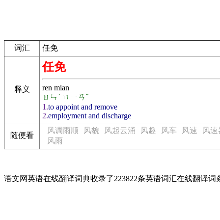
词汇
任免
任免
ren mian
释义
ㄖㄣˋ ㄇㄧㄢˇ
1.
to appoint and remove
2.
employment and discharge
风调雨顺
风貌
风起云涌
风趣
风车
风速
风速
随便看
风雨
语文网英语在线翻译词典收录了223822条英语词汇在线翻