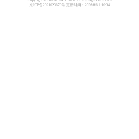
Copyright © 2000-2024 Yuwen.pub All Rights Reserved
京ICP备2021023879号
更新时间：2026/8/8 1:10:34