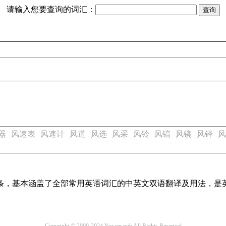
请输入您要查询的词汇：
器
风速表
风速计
风道
风选
风采
风铃
风镐
风镜
风铎
风
译词条，基本涵盖了全部常用英语词汇的中英文双语翻译及用法，是